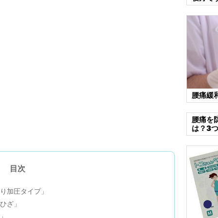
腰痛緩
腰痛を
は？3
目次
かり加圧タイプ」
 ひざ」
用」