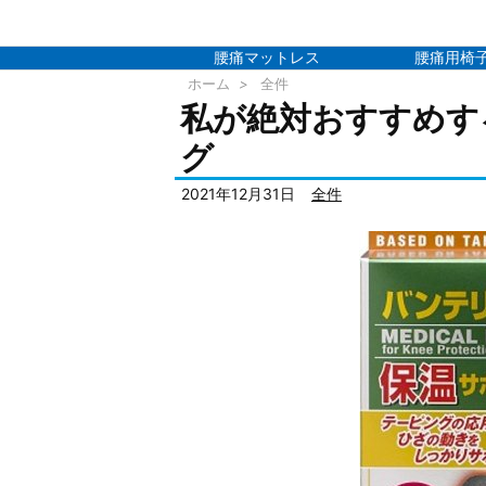
腰痛マットレス
腰痛用椅
ホーム
>
全件
私が絶対おすすめす
グ
2021年12月31日
全件