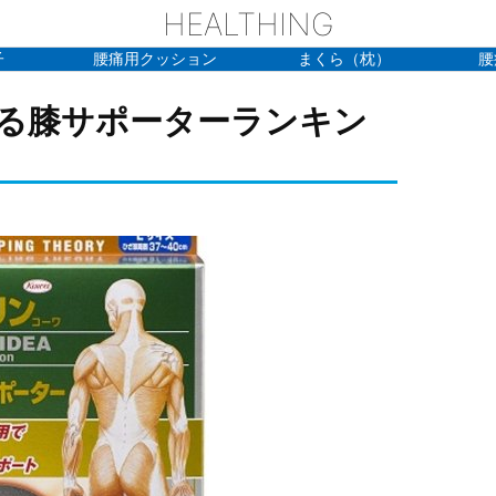
HEALTHING
子
腰痛用クッション
まくら（枕）
腰
る膝サポーターランキン