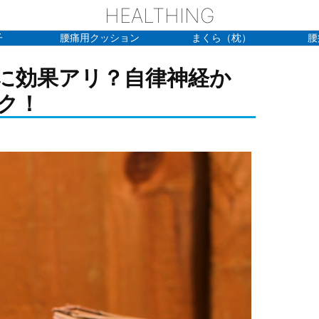
HEALTHING
子
腰痛用クッション
まくら（枕）
腰
に効果アリ？自律神経か
ク！