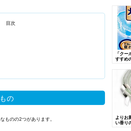
目次
「クー
すすめ
もの
よりお
なものの2つがあります。
い香り