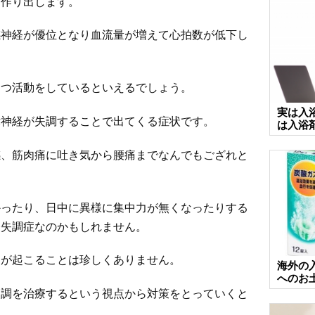
を作り出します。
感神経が優位となり血流量が増えて心拍数が低下し
つつ活動をしているといえるでしょう。
実は入
律神経が失調することで出てくる症状です。
は入浴
感、筋肉痛に吐き気から腰痛までなんでもござれと
かったり、日中に異様に集中力が無くなったりする
経失調症なのかもしれません。
痛が起こることは珍しくありません。
海外の
へのお
失調を治療するという視点から対策をとっていくと