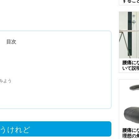
するこ
目次
腰痛に
いて説
みよう
うけれど
腰痛に
理想の