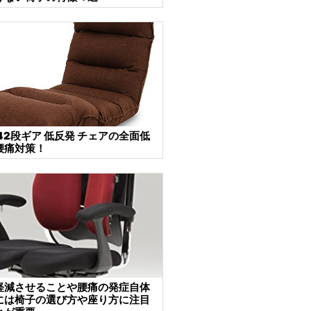
42段ギア 低反発 チェアの全面低
腰痛対策！
軽減させることや腰痛の発症自体
には椅子の選び方や座り方に注目