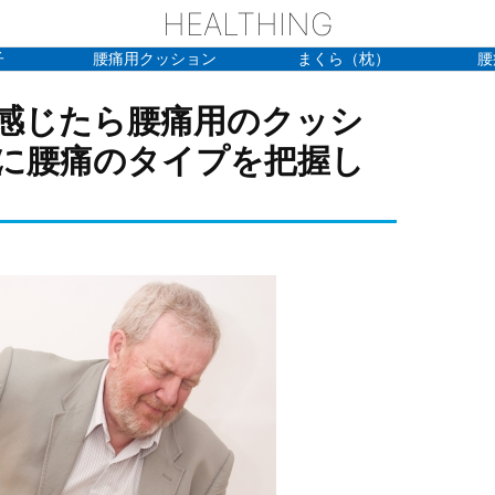
HEALTHING
子
腰痛用クッション
まくら（枕）
腰
感じたら腰痛用のクッシ
に腰痛のタイプを把握し