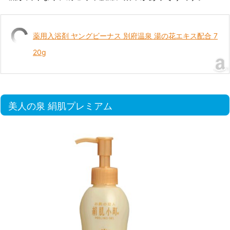
薬用入浴剤 ヤングビーナス 別府温泉 湯の花エキス配合 7
20g
美人の泉 絹肌プレミアム