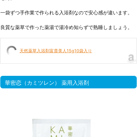
一袋ずつ手作業で作られる入浴剤なので安心感が違います。
良質な薬草で作った薬湯で湯冷め知らずで熟睡しましょう。
天然薬草入浴剤富貴美人15g10袋入り
華密恋（カミツレン） 薬用入浴剤