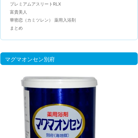
プレミアムアスリートRLX
富貴美人
華密恋（カミツレン） 薬用入浴剤
まとめ
マグマオンセン別府