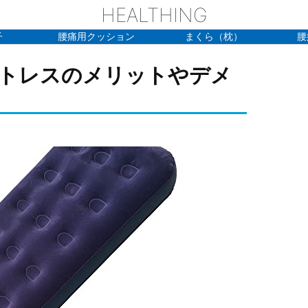
HEALTHING
子
腰痛用クッション
まくら（枕）
腰
トレスのメリットやデメ