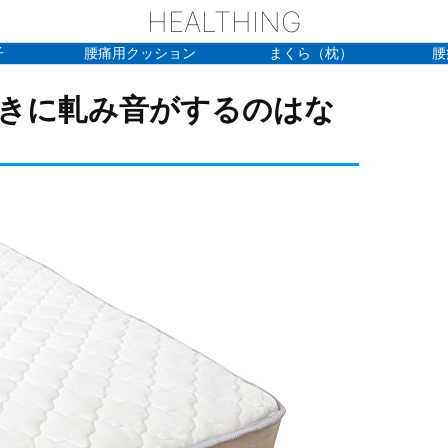
HEALTHING
子
腰痛用クッション
まくら（枕）
腰
きに軋み音がするのはな