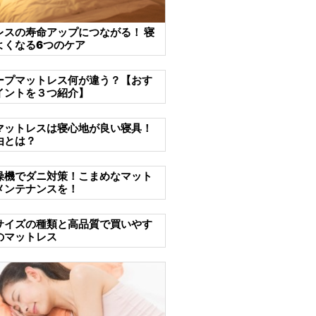
レスの寿命アップにつながる！ 寝
よくなる6つのケア
ープマットレス何が違う？【おす
イントを３つ紹介】
マットレスは寝心地が良い寝具！
由とは？
燥機でダニ対策！こまめなマット
メンテナンスを！
サイズの種類と高品質で買いやす
のマットレス