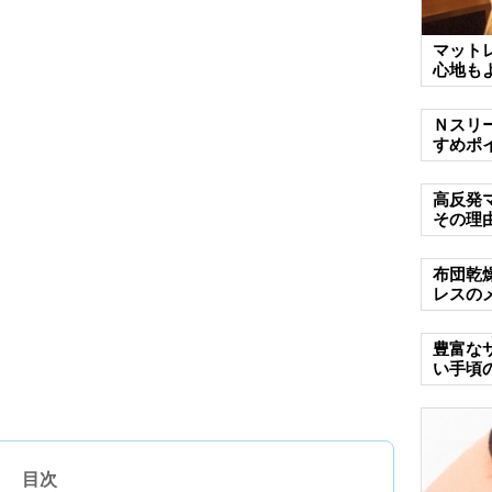
マット
心地も
Ｎスリ
すめポ
高反発
その理
布団乾
レスの
豊富な
い手頃
目次