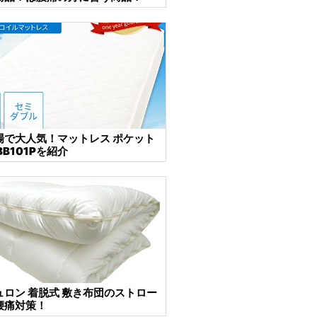
場で大人気！マットレス ポケット
BB101Pを紹介
ュロン 着脱式 敷き布団のストロー
腰痛対策！