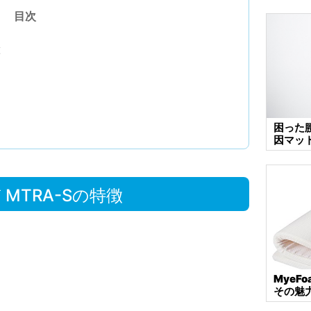
目次
徴
困った
因マッ
 MTRA-Sの特徴
MyeF
その魅