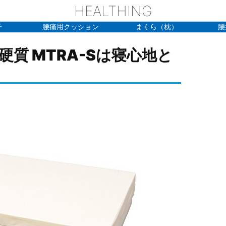
HEALTHING
子
腰痛用クッション
まくら（枕）
腰
硬質 MTRA-Sは寝心地と