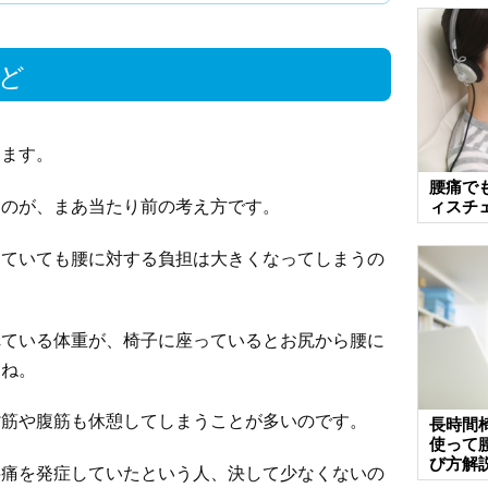
ど
します。
腰痛でも
うのが、まあ当たり前の考え方です。
ィスチ
めていても腰に対する負担は大きくなってしまうの
れている体重が、椅子に座っているとお尻から腰に
すね。
背筋や腹筋も休憩してしまうことが多いのです。
長時間
使って
び方解
腰痛を発症していたという人、決して少なくないの