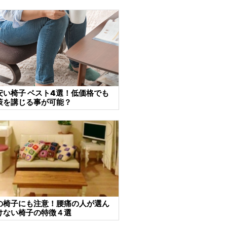
安い椅子 ベスト4選！低価格でも
策を講じる事が可能？
の椅子にも注意！腰痛の人が選ん
けない椅子の特徴４選