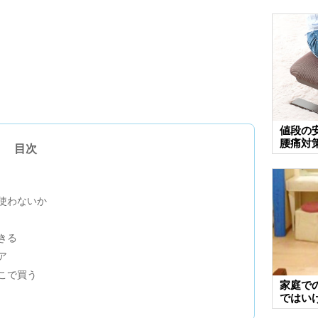
値段の
腰痛対
目次
使わないか
きる
ア
こで買う
家庭で
ではい