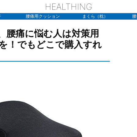
HEALTHING
子
腰痛用クッション
まくら（枕）
腰
、腰痛に悩む人は対策用
を！でもどこで購入すれ