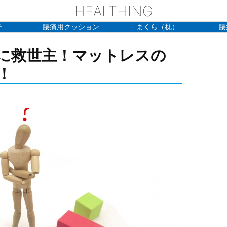
HEALTHING
子
腰痛用クッション
まくら（枕）
腰
に救世主！マットレスの
！