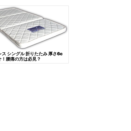
ス シングル 折りたたみ 厚さ6c
介！腰痛の方は必見？