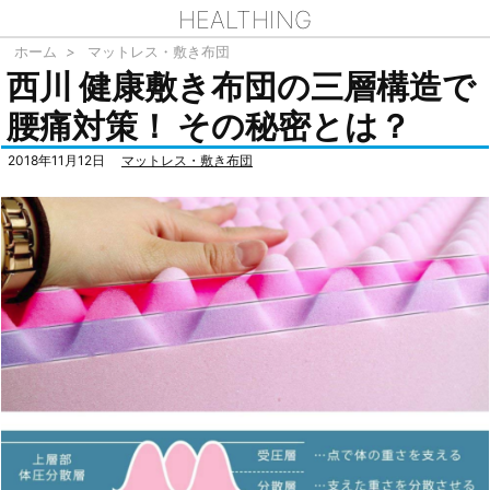
HEALTHING
ホーム
>
マットレス・敷き布団
西川 健康敷き布団の三層構造で
腰痛対策！ その秘密とは？
2018年11月12日
マットレス・敷き布団