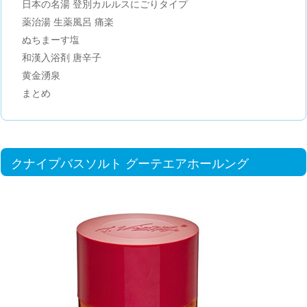
日本の名湯 登別カルルスにごりタイプ
薬治湯 生薬風呂 痛楽
ぬちまーす塩
和漢入浴剤 唐辛子
黄金湧泉
まとめ
クナイプバスソルト グーテエアホールング