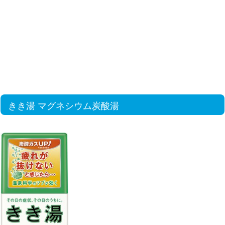
きき湯 マグネシウム炭酸湯