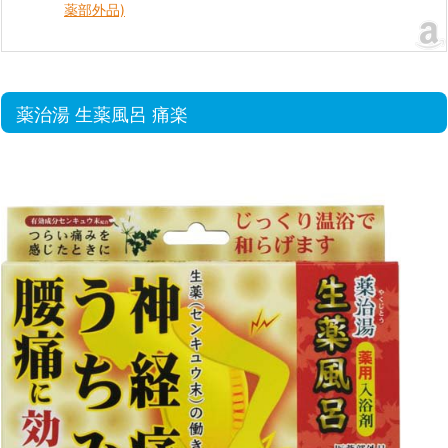
薬部外品)
薬治湯 生薬風呂 痛楽