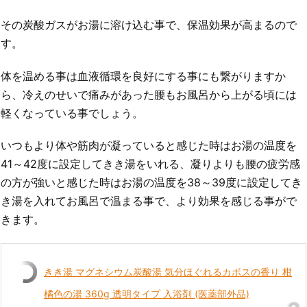
その炭酸ガスがお湯に溶け込む事で、保温効果が高まるので
す。
体を温める事は血液循環を良好にする事にも繋がりますか
ら、冷えのせいで痛みがあった腰もお風呂から上がる頃には
軽くなっている事でしょう。
いつもより体や筋肉が凝っていると感じた時はお湯の温度を
41～42度に設定してきき湯をいれる、凝りよりも腰の疲労感
の方が強いと感じた時はお湯の温度を38～39度に設定してき
き湯を入れてお風呂で温まる事で、より効果を感じる事がで
きます。
きき湯 マグネシウム炭酸湯 気分ほぐれるカボスの香り 柑
橘色の湯 360g 透明タイプ 入浴剤 (医薬部外品)