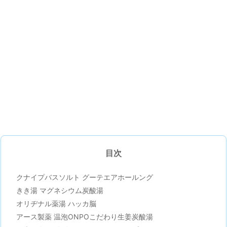
目次
クナイプバスソルト グーテエアホールング
きき湯 マグネシウム炭酸湯
オリヂナル薬湯 ハッカ脳
アース製薬 温泡ONPOこだわり生姜炭酸湯