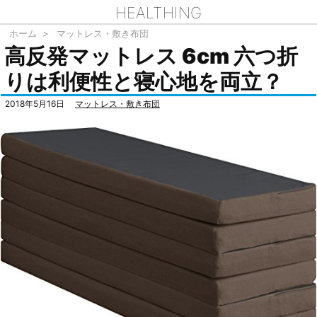
HEALTHING
ホーム
>
マットレス・敷き布団
高反発マットレス 6cm 六つ折
りは利便性と寝心地を両立？
2018年5月16日
マットレス・敷き布団