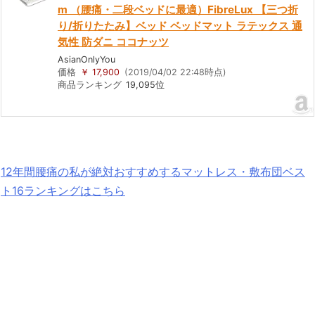
m （腰痛・二段ベッドに最適）FibreLux 【三つ折
り/折りたたみ】ベッド ベッドマット ラテックス 通
気性 防ダニ ココナッツ
AsianOnlyYou
価格
￥ 17,900
(2019/04/02 22:48時点)
商品ランキング
19,095位
12年間腰痛の私が絶対おすすめするマットレス・敷布団ベス
ト16ランキングはこちら