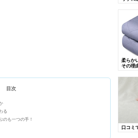
柔らか
その理
目次
か
わる
ぶのも一つの手！
口コミ