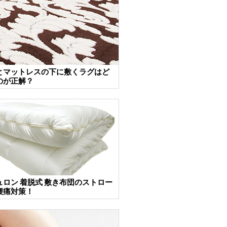
とマットレスの下に敷くラグはど
のが正解？
ュロン 着脱式 敷き布団のストロー
腰痛対策！