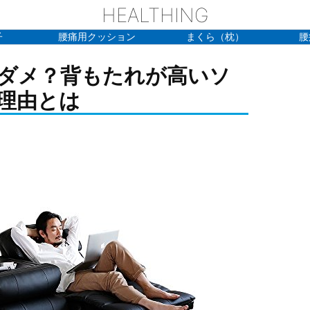
HEALTHING
子
腰痛用クッション
まくら（枕）
腰
ダメ？背もたれが高いソ
理由とは