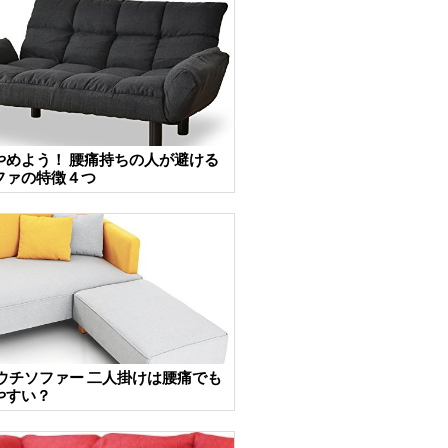
やめよう！ 腰痛持ちの人が避ける
ファの特徴４つ
カウチソファー 二人掛けは腰痛でも
やすい？