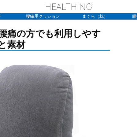
HEALTHING
子
腰痛用クッション
まくら（枕）
腰
腰痛の方でも利用しやす
と素材