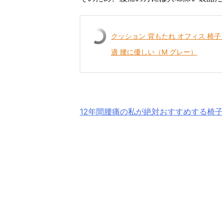
クッション 背もたれ オフィス 椅
適 腰に優しい（Ⅿ グレー）
12年間腰痛の私が絶対おすすめする椅子