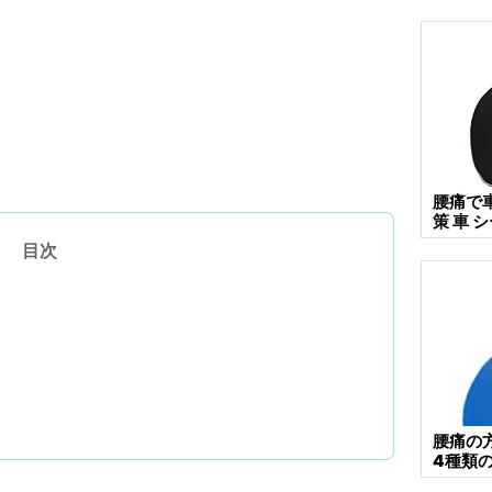
腰痛で
策 車
目次
腰痛の
4種類