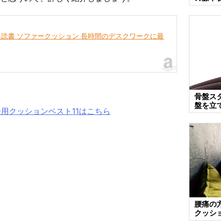
子 読書 ソファークッション 長時間のデスクワークに最
骨盤ス
盤を立
用クッションベスト11はこちら
腰痛の方
クッシ