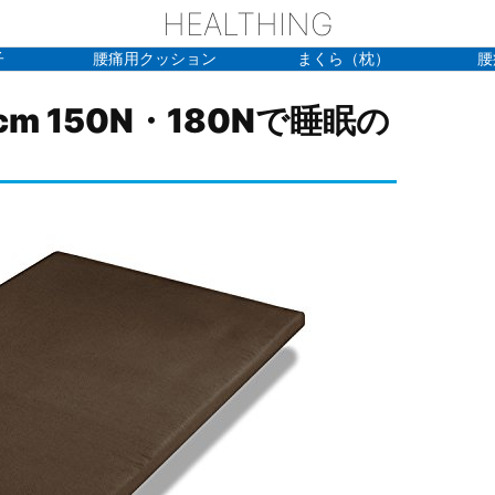
HEALTHING
子
腰痛用クッション
まくら（枕）
腰
m 150N・180Nで睡眠の