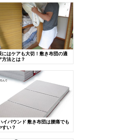
策にはケアも大切！敷き布団の適
ア方法とは？
 ハイバウンド 敷き布団は腰痛でも
やすい？