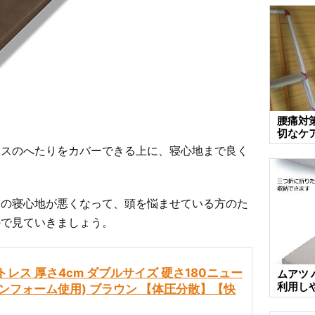
腰痛対
切なケ
レスのへたりをカバーできる上に、寝心地まで良く
スの寝心地が悪くなって、頭を悩ませている方のた
ので見ていきましょう。
発マットレス 厚さ4cm ダブルサイズ 硬さ180ニュー
ムアツ
利用し
タンフォーム使用) ブラウン 【体圧分散】【快