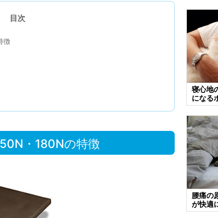
目次
特徴
寝心地
になる
50N・180Nの特徴
腰痛の
が快適