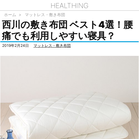
HEALTHING
ホーム
>
マットレス・敷き布団
西川の敷き布団 ベスト4選！腰
痛でも利用しやすい寝具？
2019年2月24日
マットレス・敷き布団