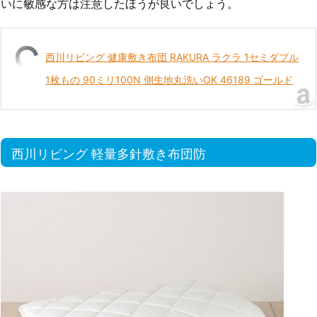
いに敏感な方は注意したほうが良いでしょう。
西川リビング 健康敷き布団 RAKURA ラクラ 1セミダブル
1枚もの 90ミリ100N 側生地丸洗いOK 46189 ゴールド
西川リビング 軽量多針敷き布団防