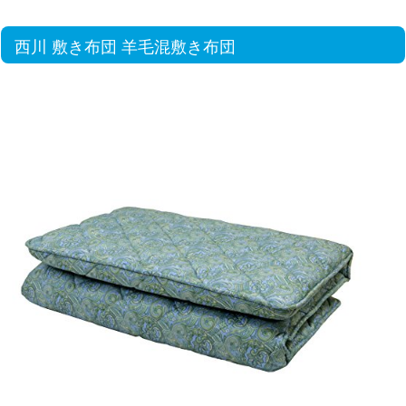
西川 敷き布団 羊毛混敷き布団